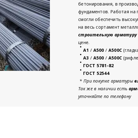
бетонирования, в произво
фундаментов. Работая на
смогли обеспечить высоку
на весь сортамент металл
строительную
арматур
у
цене.
А1
/
А500
/
А500С
(гладк
А3
/
А500
/
А500С
(рифле
ГОСТ 5781-82
ГОСТ 52544
* При покупке арматуры
в
Так же в наличии есть
арм
уточняйте по телефону