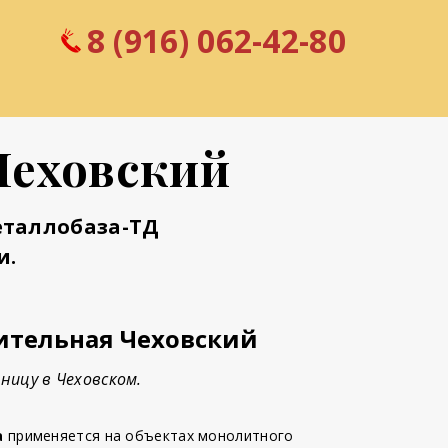
8 (916) 062-42-80
Чеховский
еталлобаза-ТД
и.
ительная Чеховский
ницу в Чеховском.
а
применяется на объектах монолитного