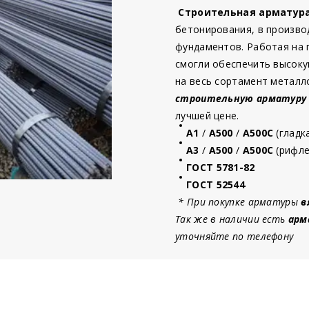
Строительная арматур
бетонирования, в произво
фундаментов. Работая на
смогли обеспечить высоку
на весь сортамент металл
строительную
арматур
у
лучшей цене.
А1
/
А500
/
А500С
(гладк
А3
/
А500
/
А500С
(рифле
ГОСТ 5781-82
ГОСТ 52544
* При покупке арматуры
в
Так же в наличии есть
арм
уточняйте по телефону