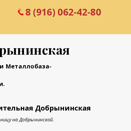
8 (916) 062-42-80
брынинская
и Металлобаза-
и.
ительная Добрынинская
ницу на Добрынинской.