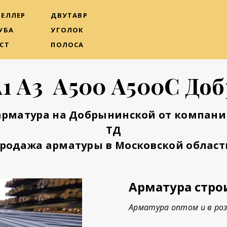
ЕЛЛЕР
ДВУТАВР
УБА
УГОЛОК
СТ
ПОЛОСА
А1 А3 А500 А500С До
арматура на Добрынинской от компани
ТД
родажа арматуры в Московской област
Арматура стро
Арматура оптом и в роз