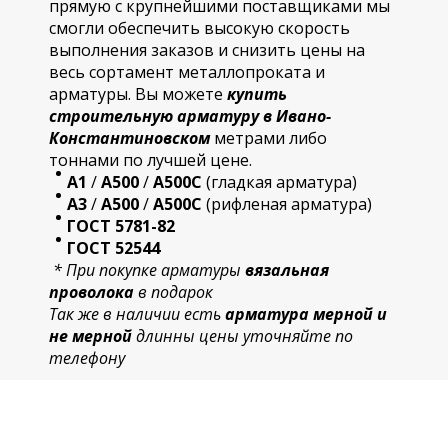
прямую с крупнейшими поставщиками мы
смогли обеспечить высокую скорость
выполнения заказов и снизить цены на
весь сортамент металлопроката и
арматуры. Вы можете
купить
строительную
арматур
у в Ивано-
Константиновском
метрами либо
тоннами по лучшей цене.
А1
/
А500
/
А500С
(гладкая арматура)
А3
/
А500
/
А500С
(рифленая арматура)
ГОСТ 5781-82
ГОСТ 52544
* При покупке арматуры
вязальная
проволока
в подарок
Так же в наличии есть
арматура мерной и
не мерной
длинны цены уточняйте по
телефону