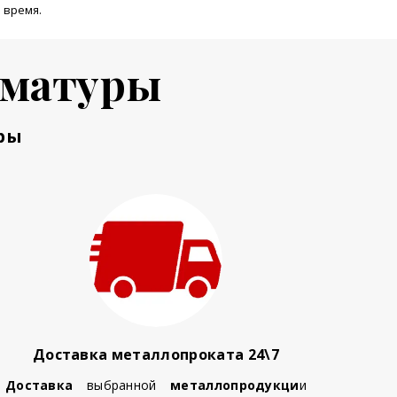
 время.
рматуры
ры
Доставка металлопроката 24\7
Доставка
выбранной
металлопродукци
и