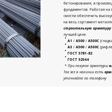
бетонирования, в произво
фундаментов. Работая на
смогли обеспечить высоку
на весь сортамент металл
строительную
арматур
у
лучшей цене.
А1
/
А500
/
А500С
(гладк
А3
/
А500
/
А500С
(рифле
ГОСТ 5781-82
ГОСТ 52544
* При покупке арматуры
в
Так же в наличии есть
арм
уточняйте по телефону