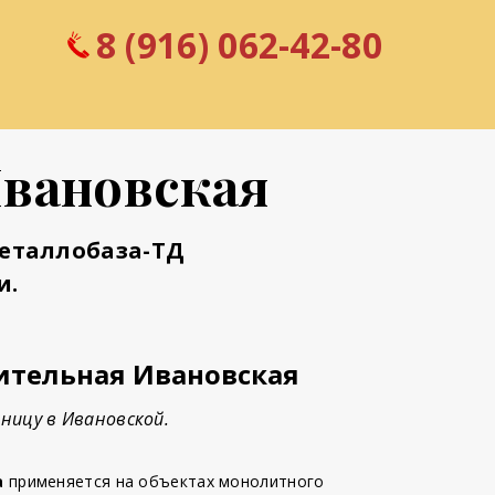
8 (916) 062-42-80
Ивановская
Металлобаза-ТД
и.
ительная Ивановская
ницу в Ивановской.
а
применяется на объектах монолитного