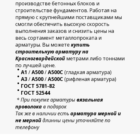
производстве бетонных блоков и
строительстве фундаментов. Работая на
прямую с крупнейшими поставщиками мы
смогли обеспечить высокую скорость
выполнения заказов и снизить цены на
весь сортамент металлопроката и
арматуры. Вы можете
купить
строительную
арматур
у на
Красногвардейской
метрами либо тоннами
по лучшей цене.
А1
/
А500
/
А500С
(гладкая арматура)
А3
/
А500
/
А500С
(рифленая арматура)
ГОСТ 5781-82
ГОСТ 52544
* При покупке арматуры
вязальная
проволока
в подарок
Так же в наличии есть
арматура мерной и
не мерной
длинны цены уточняйте по
телефону