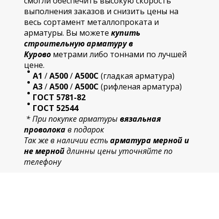
смогли обеспечить высокую скорость
выполнения заказов и снизить цены на
весь сортамент металлопроката и
арматуры. Вы можете
купить
строительную
арматур
у в
Курово
метрами либо тоннами по лучшей
цене.
А1
/
А500
/
А500С
(гладкая арматура)
А3
/
А500
/
А500С
(рифленая арматура)
ГОСТ 5781-82
ГОСТ 52544
* При покупке арматуры
вязальная
проволока
в подарок
Так же в наличии есть
арматура мерной и
не мерной
длинны цены уточняйте по
телефону