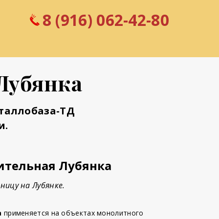
8 (916) 062-42-80
 Лубянка
таллобаза-ТД
и.
ительная Лубянка
ницу на Лубянке.
а
применяется на объектах монолитного