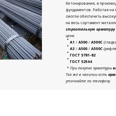
бетонирования, в произво
фундаментов. Работая на
смогли обеспечить высоку
на весь сортамент металл
строительную
арматур
у
цене.
А1
/
А500
/
А500С
(гладк
А3
/
А500
/
А500С
(рифле
ГОСТ 5781-82
ГОСТ 52544
* При покупке арматуры
в
Так же в наличии есть
арм
уточняйте по телефону