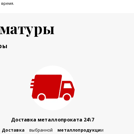
 время.
рматуры
ры
Доставка металлопроката 24\7
Доставка
выбранной
металлопродукци
и