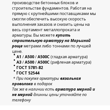
производстве бетонных блоков и
строительстве фундаментов. Работая на
прямую с крупнейшими поставщиками мы
смогли обеспечить высокую скорость
выполнения заказов и снизить цены на
весь сортамент металлопроката и
арматуры. Вы можете
купить
строительную
арматур
у на Марьиной
роще
метрами либо тоннами по лучшей
цене.
А1
/
А500
/
А500С
(гладкая арматура)
А3
/
А500
/
А500С
(рифленая арматура)
ГОСТ 5781-82
ГОСТ 52544
* При покупке арматуры
вязальная
проволока
в подарок
Так же в наличии есть
арматура мерной и
не мерной
длинны цены уточняйте по
телефону