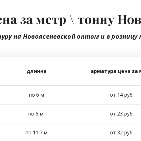
на за метр \ тонну Но
уру на Новоясеневской
оптом
и в розницу
длинна
арматура цена за 
по 6 м
от 14 руб.
по 6 м
от 23 руб.
по 11,7 м
от 32 руб.