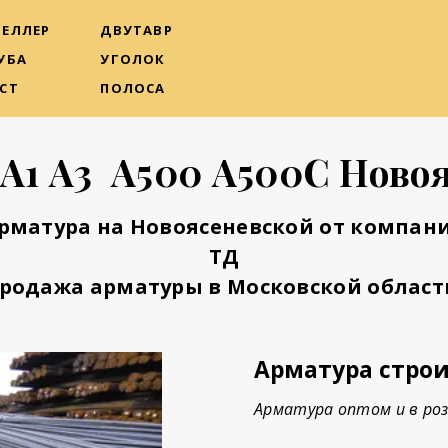
ЕЛЛЕР
ДВУТАВР
УБА
УГОЛОК
СТ
ПОЛОСА
А1 А3 А500 А500С Ново
рматура на Новоясеневской от компан
ТД
родажа арматуры в Московской област
Арматура строи
Арматура оптом и в роз