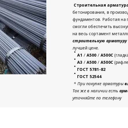
Строительная арматур
бетонирования, в произво
фундаментов. Работая на
смогли обеспечить высоку
на весь сортамент металл
строительную
арматур
у
лучшей цене.
А1
/
А500
/
А500С
(гладк
А3
/
А500
/
А500С
(рифле
ГОСТ 5781-82
ГОСТ 52544
* При покупке арматуры
в
Так же в наличии есть
арм
уточняйте по телефону