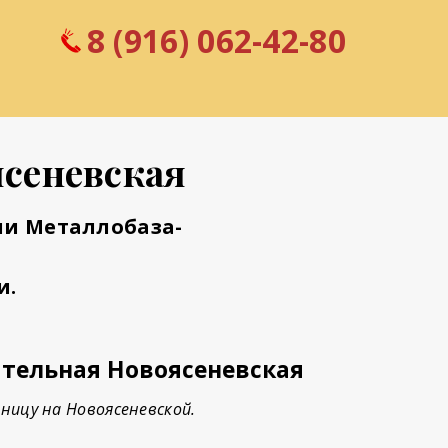
8 (916) 062-42-80
ясеневская
ии Металлобаза-
и.
тельная Новоясеневская
ницу на Новоясеневской.