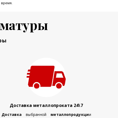
 время.
рматуры
ры
Доставка металлопроката 24\7
Доставка
выбранной
металлопродукци
и