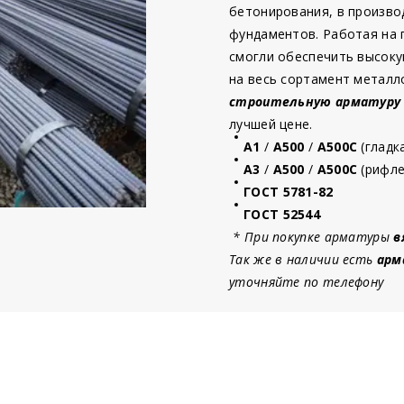
бетонирования, в произво
фундаментов. Работая на
смогли обеспечить высоку
на весь сортамент металл
строительную
арматур
у
лучшей цене.
А1
/
А500
/
А500С
(гладк
А3
/
А500
/
А500С
(рифле
ГОСТ 5781-82
ГОСТ 52544
* При покупке арматуры
в
Так же в наличии есть
арм
уточняйте по телефону