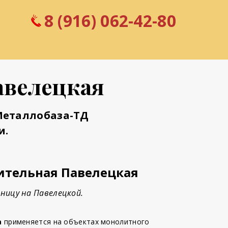
8 (916) 062-42-80
авелецкая
Металлобаза-ТД
и.
ительная Павелецкая
ницу на Павелецкой.
а
применяется на объектах монолитного