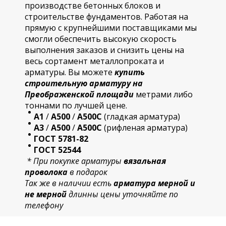
производстве бетонных блоков и
строительстве фундаментов. Работая на
прямую с крупнейшими поставщиками мы
смогли обеспечить высокую скорость
выполнения заказов и снизить цены на
весь сортамент металлопроката и
арматуры. Вы можете
купить
строительную
арматур
у на
Преображенской площади
метрами либо
тоннами по лучшей цене.
А1
/
А500
/
А500С
(гладкая арматура)
А3
/
А500
/
А500С
(рифленая арматура)
ГОСТ 5781-82
ГОСТ 52544
* При покупке арматуры
вязальная
проволока
в подарок
Так же в наличии есть
арматура мерной и
не мерной
длинны цены уточняйте по
телефону