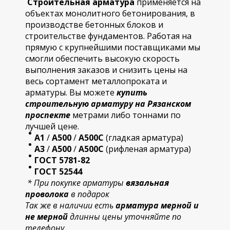
Строительная арматура
применяется на
объектах монолитного бетонирования, в
производстве бетонных блоков и
строительстве фундаментов. Работая на
прямую с крупнейшими поставщиками мы
смогли обеспечить высокую скорость
выполнения заказов и снизить цены на
весь сортамент металлопроката и
арматуры. Вы можете
купить
строительную
арматур
у на Рязанском
проспекте
метрами либо тоннами по
лучшей цене.
А1
/
А500
/
А500С
(гладкая арматура)
А3
/
А500
/
А500С
(рифленая арматура)
ГОСТ 5781-82
ГОСТ 52544
* При покупке арматуры
вязальная
проволока
в подарок
Так же в наличии есть
арматура мерной и
не мерной
длинны цены уточняйте по
телефону