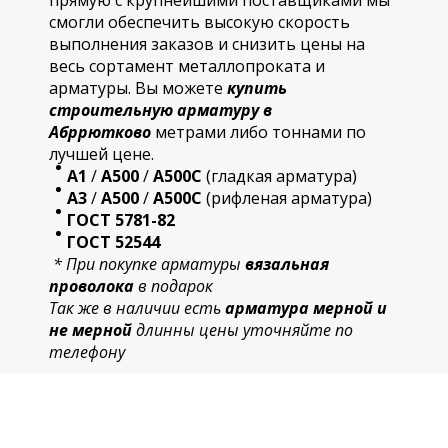
прямую с крупнейшими поставщиками мы
смогли обеспечить высокую скорость
выполнения заказов и снизить цены на
весь сортамент металлопроката и
арматуры. Вы можете
купить
строительную
арматур
у в
Абррютково
метрами либо тоннами по
лучшей цене.
А1
/
А500
/
А500С
(гладкая арматура)
А3
/
А500
/
А500С
(рифленая арматура)
ГОСТ 5781-82
ГОСТ 52544
* При покупке арматуры
вязальная
проволока
в подарок
Так же в наличии есть
арматура мерной и
не мерной
длинны цены уточняйте по
телефону