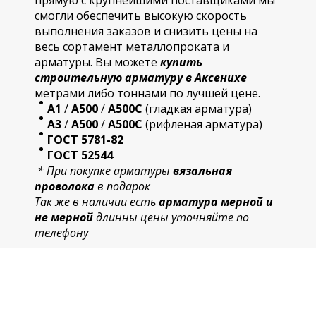
прямую с крупнейшими поставщиками мы
смогли обеспечить высокую скорость
выполнения заказов и снизить цены на
весь сортамент металлопроката и
арматуры. Вы можете
купить
строительную
арматур
у в Аксенихе
метрами либо тоннами по лучшей цене.
А1
/
А500
/
А500С
(гладкая арматура)
А3
/
А500
/
А500С
(рифленая арматура)
ГОСТ 5781-82
ГОСТ 52544
* При покупке арматуры
вязальная
проволока
в подарок
Так же в наличии есть
арматура мерной и
не мерной
длинны цены уточняйте по
телефону