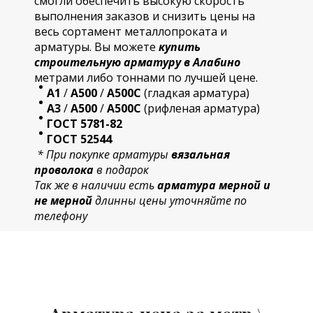
смогли обеспечить высокую скорость
выполнения заказов и снизить цены на
весь сортамент металлопроката и
арматуры. Вы можете
купить
строительную
арматур
у в Алабино
метрами либо тоннами по лучшей цене.
А1
/
А500
/
А500С
(гладкая арматура)
А3
/
А500
/
А500С
(рифленая арматура)
ГОСТ 5781-82
ГОСТ 52544
* При покупке арматуры
вязальная
проволока
в подарок
Так же в наличии есть
арматура мерной и
не мерной
длинны цены уточняйте по
телефону