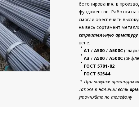
бетонирования, в произво
фундаментов. Работая на
смогли обеспечить высоку
на весь сортамент металл
строительную
арматур
у
цене.
А1
/
А500
/
А500С
(гладк
А3
/
А500
/
А500С
(рифле
ГОСТ 5781-82
ГОСТ 52544
* При покупке арматуры
в
Так же в наличии есть
арм
уточняйте по телефону