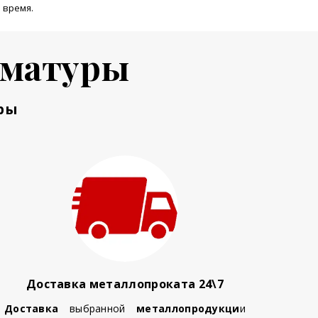
 время.
рматуры
ры
Доставка металлопроката 24\7
Доставка
выбранной
металлопродукци
и