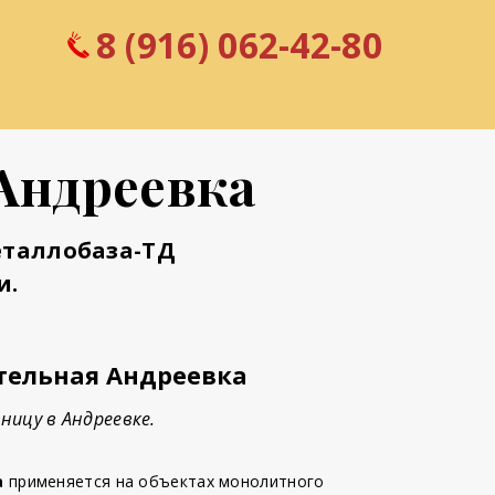
8 (916) 062-42-80
Андреевка
еталлобаза-ТД
и.
тельная Андреевка
ницу в Андреевке.
а
применяется на объектах монолитного