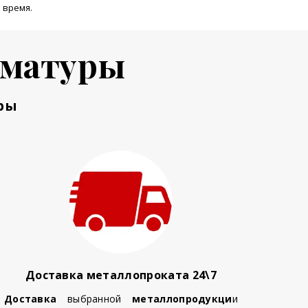
 время.
рматуры
ры
Доставка металлопроката 24\7
Доставка
выбранной
металлопродукци
и