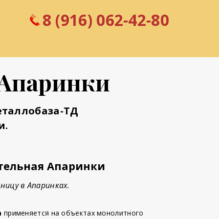
8 (916) 062-42-80
 Апаринки
еталлобаза-ТД
и.
тельная Апаринки
ницу в Апаринках.
а
применяется на объектах монолитного