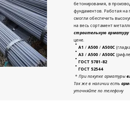
бетонирования, в произво
фундаментов. Работая на
смогли обеспечить высоку
на весь сортамент металл
строительную
арматур
у
цене.
А1
/
А500
/
А500С
(гладк
А3
/
А500
/
А500С
(рифле
ГОСТ 5781-82
ГОСТ 52544
* При покупке арматуры
в
Так же в наличии есть
арм
уточняйте по телефону