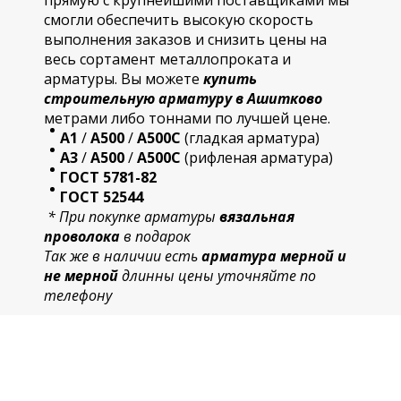
прямую с крупнейшими поставщиками мы
смогли обеспечить высокую скорость
выполнения заказов и снизить цены на
весь сортамент металлопроката и
арматуры. Вы можете
купить
строительную
арматур
у в Ашитково
метрами либо тоннами по лучшей цене.
А1
/
А500
/
А500С
(гладкая арматура)
А3
/
А500
/
А500С
(рифленая арматура)
ГОСТ 5781-82
ГОСТ 52544
* При покупке арматуры
вязальная
проволока
в подарок
Так же в наличии есть
арматура мерной и
не мерной
длинны цены уточняйте по
телефону