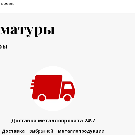
 время.
рматуры
ры
Доставка металлопроката 24\7
Доставка
выбранной
металлопродукци
и