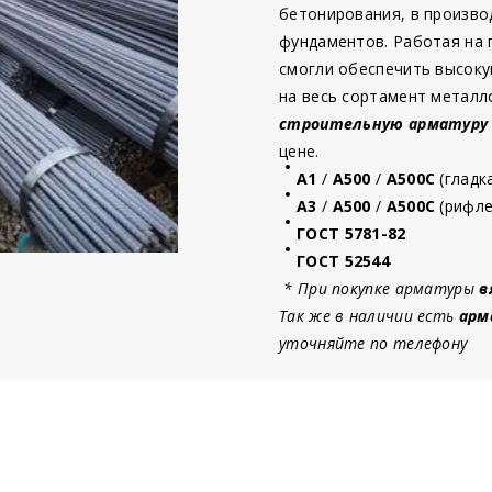
бетонирования, в произво
фундаментов. Работая на
смогли обеспечить высоку
на весь сортамент металл
строительную
арматур
у
цене.
А1
/
А500
/
А500С
(гладк
А3
/
А500
/
А500С
(рифле
ГОСТ 5781-82
ГОСТ 52544
* При покупке арматуры
в
Так же в наличии есть
арм
уточняйте по телефону