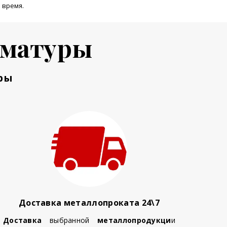
 время.
рматуры
ры
Доставка металлопроката 24\7
Доставка
выбранной
металлопродукци
и