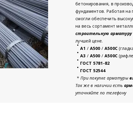
бетонирования, в произво
фундаментов. Работая на
смогли обеспечить высоку
на весь сортамент металл
строительную
арматур
у
лучшей цене.
А1
/
А500
/
А500С
(гладк
А3
/
А500
/
А500С
(рифле
ГОСТ 5781-82
ГОСТ 52544
* При покупке арматуры
в
Так же в наличии есть
арм
уточняйте по телефону