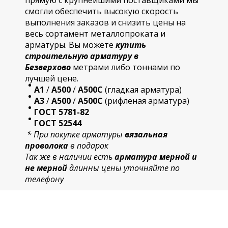
прямую с крупнейшими поставщиками мы
смогли обеспечить высокую скорость
выполнения заказов и снизить цены на
весь сортамент металлопроката и
арматуры. Вы можете
купить
строительную
арматур
у в
Безверхово
метрами либо тоннами по
лучшей цене.
А1
/
А500
/
А500С
(гладкая арматура)
А3
/
А500
/
А500С
(рифленая арматура)
ГОСТ 5781-82
ГОСТ 52544
* При покупке арматуры
вязальная
проволока
в подарок
Так же в наличии есть
арматура мерной и
не мерной
длинны цены уточняйте по
телефону