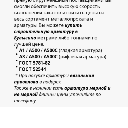
прямую с крупнейшими поставщиками мы
смогли обеспечить высокую скорость
выполнения заказов и снизить цены на
весь сортамент металлопроката и
арматуры. Вы можете
купить
строительную
арматур
у в
Булыгино
метрами либо тоннами по
лучшей цене.
А1
/
А500
/
А500С
(гладкая арматура)
А3
/
А500
/
А500С
(рифленая арматура)
ГОСТ 5781-82
ГОСТ 52544
* При покупке арматуры
вязальная
проволока
в подарок
Так же в наличии есть
арматура мерной и
не мерной
длинны цены уточняйте по
телефону