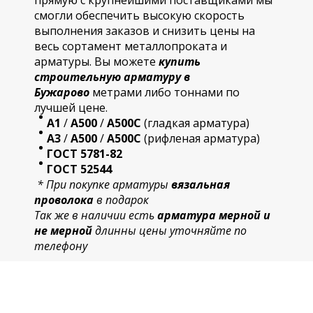
прямую с крупнейшими поставщиками мы
смогли обеспечить высокую скорость
выполнения заказов и снизить цены на
весь сортамент металлопроката и
арматуры. Вы можете
купить
строительную
арматур
у в
Бужарово
метрами либо тоннами по
лучшей цене.
А1
/
А500
/
А500С
(гладкая арматура)
А3
/
А500
/
А500С
(рифленая арматура)
ГОСТ 5781-82
ГОСТ 52544
* При покупке арматуры
вязальная
проволока
в подарок
Так же в наличии есть
арматура мерной и
не мерной
длинны цены уточняйте по
телефону