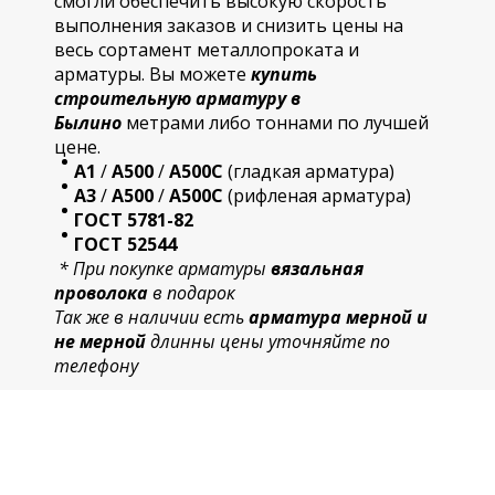
смогли обеспечить высокую скорость
выполнения заказов и снизить цены на
весь сортамент металлопроката и
арматуры. Вы можете
купить
строительную
арматур
у в
Былино
метрами либо тоннами по лучшей
цене.
А1
/
А500
/
А500С
(гладкая арматура)
А3
/
А500
/
А500С
(рифленая арматура)
ГОСТ 5781-82
ГОСТ 52544
* При покупке арматуры
вязальная
проволока
в подарок
Так же в наличии есть
арматура мерной и
не мерной
длинны цены уточняйте по
телефону