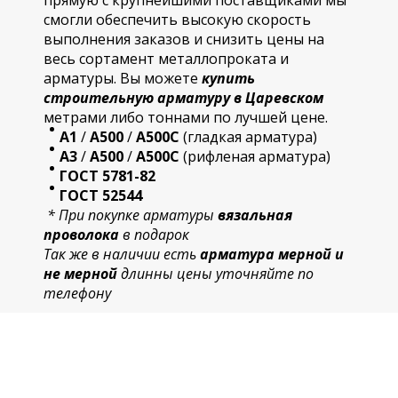
прямую с крупнейшими поставщиками мы
смогли обеспечить высокую скорость
выполнения заказов и снизить цены на
весь сортамент металлопроката и
арматуры. Вы можете
купить
строительную
арматур
у в Царевском
метрами либо тоннами по лучшей цене.
А1
/
А500
/
А500С
(гладкая арматура)
А3
/
А500
/
А500С
(рифленая арматура)
ГОСТ 5781-82
ГОСТ 52544
* При покупке арматуры
вязальная
проволока
в подарок
Так же в наличии есть
арматура мерной и
не мерной
длинны цены уточняйте по
телефону