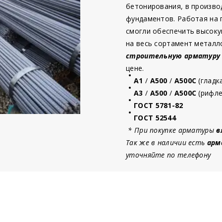
бетонирования, в произво
фундаментов. Работая на
смогли обеспечить высоку
на весь сортамент металл
строительную
арматур
у
цене.
А1
/
А500
/
А500С
(гладк
А3
/
А500
/
А500С
(рифле
ГОСТ 5781-82
ГОСТ 52544
* При покупке арматуры
в
Так же в наличии есть
арм
уточняйте по телефону