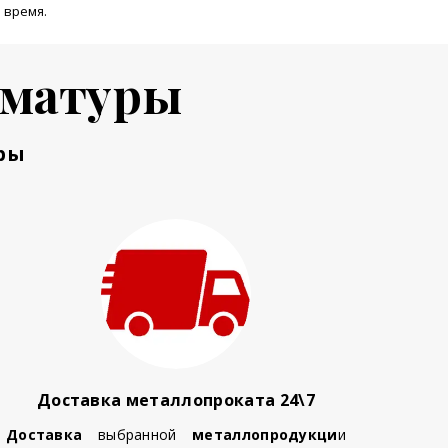
 время.
рматуры
ры
Доставка металлопроката 24\7
Доставка
выбранной
металлопродукци
и