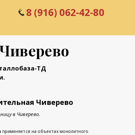
8 (916) 062-42-80
 Чиверево
таллобаза-ТД
и.
ительная Чиверево
ницу в Чиверево.
а
применяется на объектах монолитного