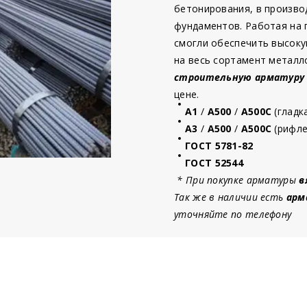
бетонирования, в произво
фундаментов. Работая на
смогли обеспечить высоку
на весь сортамент металл
строительную
арматур
у
цене.
А1
/
А500
/
А500С
(гладк
А3
/
А500
/
А500С
(рифле
ГОСТ 5781-82
ГОСТ 52544
* При покупке арматуры
в
Так же в наличии есть
арм
уточняйте по телефону