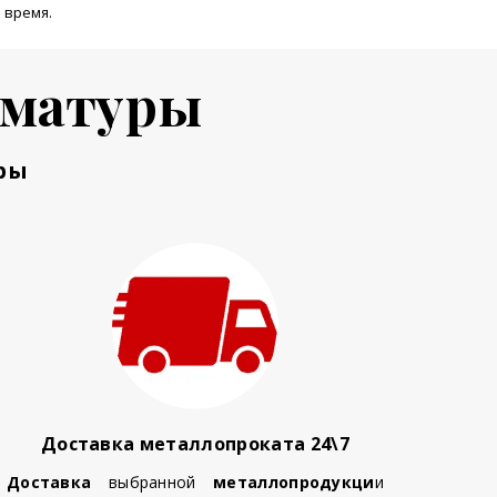
 время.
рматуры
ры
Доставка металлопроката 24\7
Доставка
выбранной
металлопродукци
и