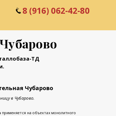
8 (916) 0
6
2-42-80
 Чубарово
таллобаза-ТД
и.
тельная Чубарово
ницу в Чубарово.
а
применяется на объектах монолитного