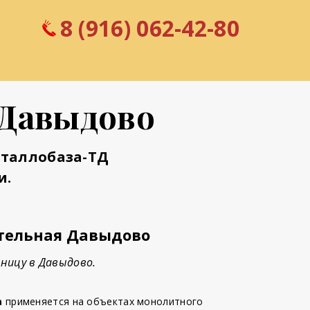
8 (916) 062-42-80
 Давыдово
еталлобаза-ТД
и.
тельная Давыдово
ницу в Давыдово.
а
применяется на объектах монолитного