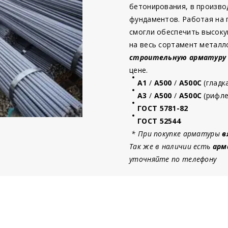
бетонирования, в произво
фундаментов. Работая на
смогли обеспечить высоку
на весь сортамент металл
строительную
арматур
у
цене.
А1
/
А500
/
А500С
(гладк
А3
/
А500
/
А500С
(рифле
ГОСТ 5781-82
ГОСТ 52544
* При покупке арматуры
в
Так же в наличии есть
арм
уточняйте по телефону