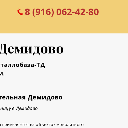
8 (916) 062-42-80
 Демидово
еталлобаза-ТД
и.
тельная Демидово
ницу в Демидово
а
применяется на объектах монолитного