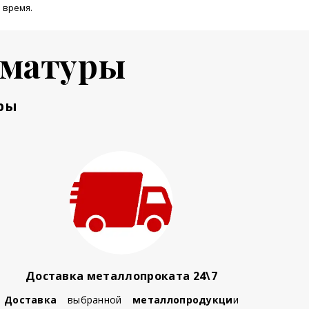
 время.
рматуры
ры
Доставка металлопроката 24\7
Доставка
выбранной
металлопродукци
и