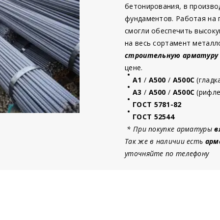
бетонирования, в произво
фундаментов. Работая на
смогли обеспечить высоку
на весь сортамент металл
строительную
арматур
у
цене.
А1
/
А500
/
А500С
(гладк
А3
/
А500
/
А500С
(рифле
ГОСТ 5781-82
ГОСТ 52544
* При покупке арматуры
в
Так же в наличии есть
арм
уточняйте по телефону