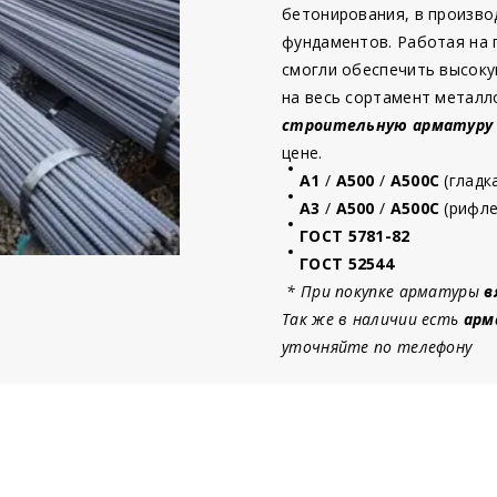
бетонирования, в произво
фундаментов. Работая на
смогли обеспечить высоку
на весь сортамент металл
строительную
арматур
у
цене.
А1
/
А500
/
А500С
(гладк
А3
/
А500
/
А500С
(рифле
ГОСТ 5781-82
ГОСТ 52544
* При покупке арматуры
в
Так же в наличии есть
арм
уточняйте по телефону