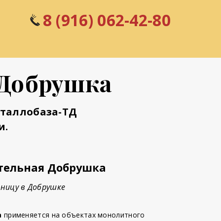
8 (916) 062-42-80
 Добрушка
еталлобаза-ТД
и.
тельная Добрушка
ницу в Добрушке
а
применяется на объектах монолитного