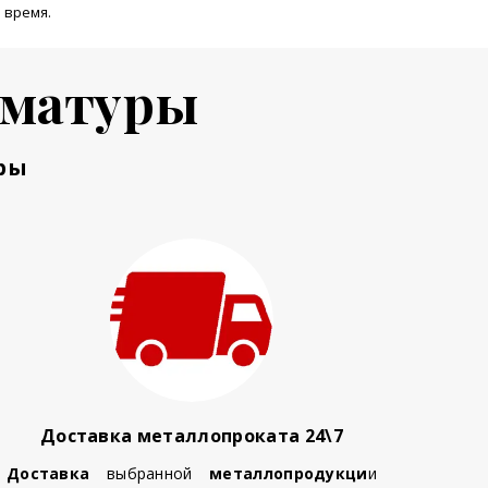
 время.
рматуры
ры
Доставка металлопроката 24\7
Доставка
выбранной
металлопродукци
и