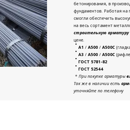
бетонирования, в произво
фундаментов. Работая на
смогли обеспечить высоку
на весь сортамент металл
строительную
арматур
у
цене.
А1
/
А500
/
А500С
(гладк
А3
/
А500
/
А500С
(рифле
ГОСТ 5781-82
ГОСТ 52544
* При покупке арматуры
в
Так же в наличии есть
арм
уточняйте по телефону