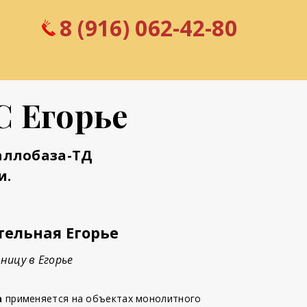
8 (916) 062-42-80
С Егорье
аллобаза-ТД
и.
тельная Егорье
ницу в Егорье
а
применяется на объектах монолитного