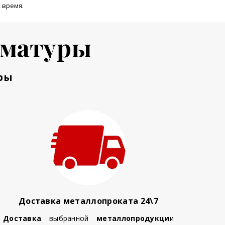
 время.
рматуры
ры
Доставка металлопроката 24\7
Доставка
выбранной
металлопродукци
и