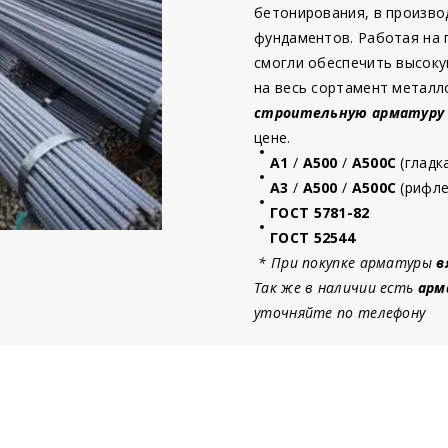
бетонирования, в произво
фундаментов. Работая на
смогли обеспечить высоку
на весь сортамент металл
строительную
арматур
у
цене.
А1
/
А500
/
А500С
(гладк
А3
/
А500
/
А500С
(рифле
ГОСТ 5781-82
ГОСТ 52544
* При покупке арматуры
в
Так же в наличии есть
арм
уточняйте по телефону