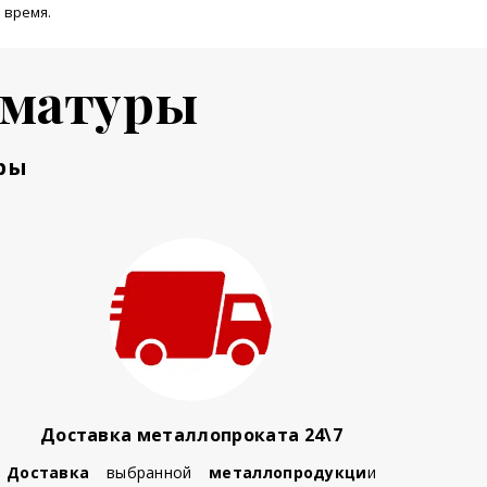
 время.
рматуры
ры
Доставка металлопроката 24\7
Доставка
выбранной
металлопродукци
и