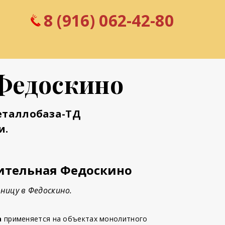
8 (916) 062-42-80
 Федоскино
еталлобаза-ТД
и.
ительная Федоскино
ницу в Федоскино.
а
применяется на объектах монолитного