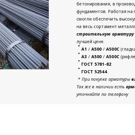
бетонирования, в произво
фундаментов. Работая на
смогли обеспечить высоку
на весь сортамент металл
строительную
арматур
у
лучшей цене.
А1
/
А500
/
А500С
(гладк
А3
/
А500
/
А500С
(рифле
ГОСТ 5781-82
ГОСТ 52544
* При покупке арматуры
в
Так же в наличии есть
арм
уточняйте по телефону