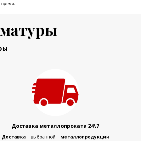
 время.
рматуры
ры
Доставка металлопроката 24\7
Доставка
выбранной
металлопродукци
и