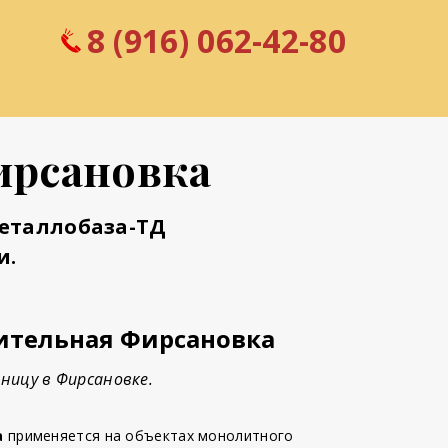
8 (916) 062-42-80
ирсановка
Металлобаза-ТД
и.
ительная Фирсановка
ницу в Фирсановке.
а
применяется на объектах монолитного