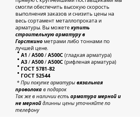
прямую с крупнейшими поставщиками мы
смогли обеспечить высокую скорость
выполнения заказов и снизить цены на
весь сортамент металлопроката и
арматуры. Вы можете
купить
строительную
арматур
у в
Горсткино
метрами либо тоннами по
лучшей цене.
А1
/
А500
/
А500С
(гладкая арматура)
А3
/
А500
/
А500С
(рифленая арматура)
ГОСТ 5781-82
ГОСТ 52544
* При покупке арматуры
вязальная
проволока
в подарок
Так же в наличии есть
арматура мерной и
не мерной
длинны цены уточняйте по
телефону