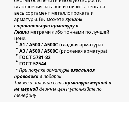
смогли обеспечить высокую скорость
выполнения заказов и снизить цены на
весь сортамент металлопроката и
арматуры. Вы можете
купить
строительную
арматур
у в
Гжели
метрами либо тоннами по лучшей
цене.
А1
/
А500
/
А500С
(гладкая арматура)
А3
/
А500
/
А500С
(рифленая арматура)
ГОСТ 5781-82
ГОСТ 52544
* При покупке арматуры
вязальная
проволока
в подарок
Так же в наличии есть
арматура мерной и
не мерной
длинны цены уточняйте по
телефону