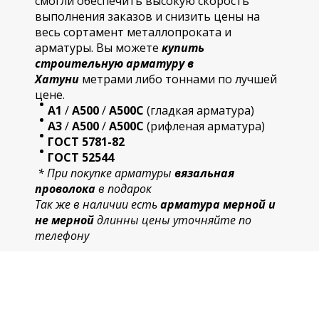
смогли обеспечить высокую скорость
выполнения заказов и снизить цены на
весь сортамент металлопроката и
арматуры. Вы можете
купить
строительную
арматур
у в
Хатуни
метрами либо тоннами по лучшей
цене.
А1
/
А500
/
А500С
(гладкая арматура)
А3
/
А500
/
А500С
(рифленая арматура)
ГОСТ 5781-82
ГОСТ 52544
* При покупке арматуры
вязальная
проволока
в подарок
Так же в наличии есть
арматура мерной и
не мерной
длинны цены уточняйте по
телефону