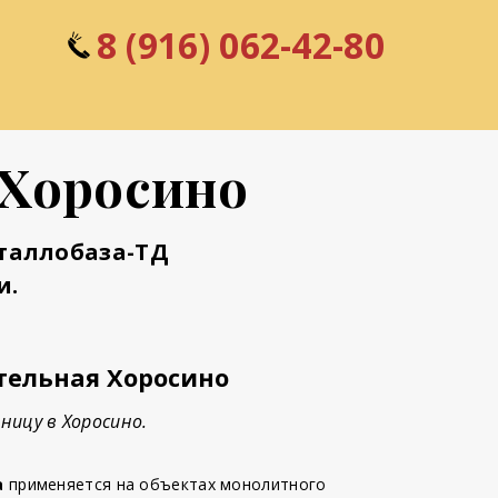
8 (916) 0
6
2-42-80
 Хоросино
таллобаза-ТД
и.
тельная Хоросино
ницу в Хоросино.
а
применяется на объектах монолитного