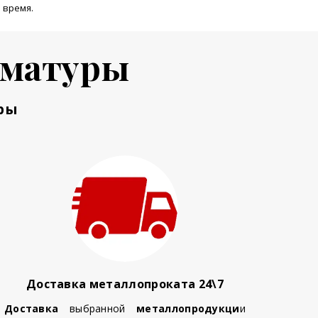
 время.
рматуры
ры
Доставка металлопроката 24\7
Доставка
выбранной
металлопродукци
и