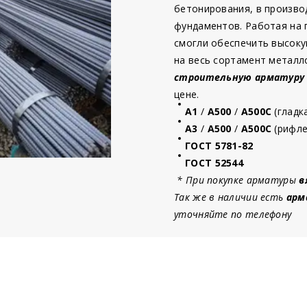
бетонирования, в произво
фундаментов. Работая на
смогли обеспечить высоку
на весь сортамент металл
строительную
арматур
у
цене.
А1
/
А500
/
А500С
(гладк
А3
/
А500
/
А500С
(рифле
ГОСТ 5781-82
ГОСТ 52544
* При покупке арматуры
в
Так же в наличии есть
арм
уточняйте по телефону