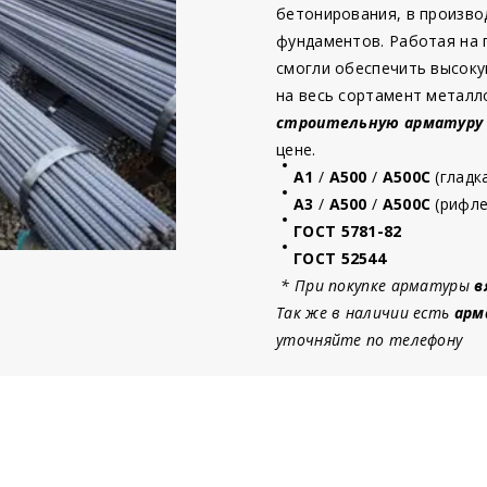
бетонирования, в произво
фундаментов. Работая на
смогли обеспечить высоку
на весь сортамент металл
строительную
арматур
у
цене.
А1
/
А500
/
А500С
(гладк
А3
/
А500
/
А500С
(рифле
ГОСТ 5781-82
ГОСТ 52544
* При покупке арматуры
в
Так же в наличии есть
арм
уточняйте по телефону