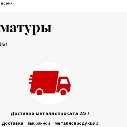
 время.
рматуры
ры
Доставка металлопроката 24\7
Доставка
выбранной
металлопродукци
и