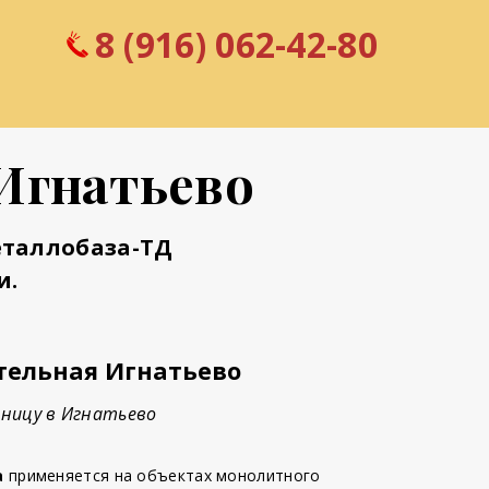
8 (916) 062-42-80
Игнатьево
еталлобаза-ТД
и.
тельная Игнатьево
зницу в Игнатьево
а
применяется на объектах монолитного