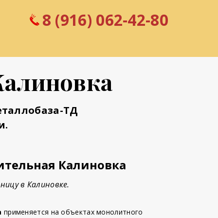
8 (916) 062-42-80
Калиновка
еталлобаза-ТД
и.
ительная Калиновка
ницу в Калиновке.
а
применяется на объектах монолитного