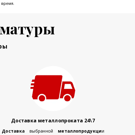
 время.
рматуры
ры
Доставка металлопроката 24\7
Доставка
выбранной
металлопродукци
и