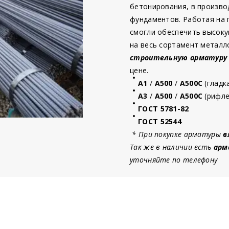
бетонирования, в произво
фундаментов. Работая на
смогли обеспечить высоку
на весь сортамент металл
строительную
арматур
у
цене.
А1
/
А500
/
А500С
(гладк
А3
/
А500
/
А500С
(рифле
ГОСТ 5781-82
ГОСТ 52544
* При покупке арматуры
в
Так же в наличии есть
арм
уточняйте по телефону