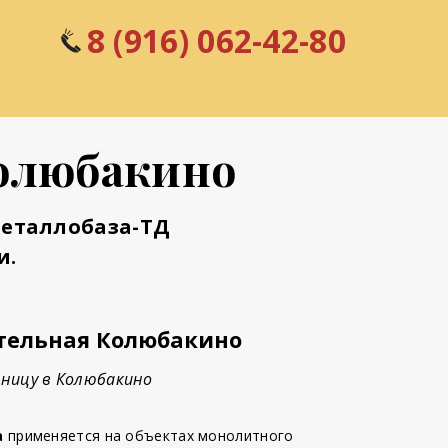
8 (916) 062-42-80
Колюбакино
Металлобаза-ТД
и.
тельная Колюбакино
зницу в Колюбакино
а
применяется на объектах монолитного