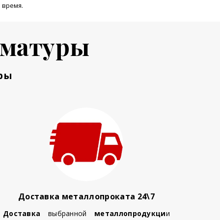
 время.
рматуры
ры
Доставка металлопроката 24\7
Доставка
выбранной
металлопродукци
и