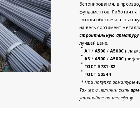
бетонирования, в произво
фундаментов. Работая на
смогли обеспечить высоку
на весь сортамент металл
строительную
арматур
у
лучшей цене.
А1
/
А500
/
А500С
(гладк
А3
/
А500
/
А500С
(рифле
ГОСТ 5781-82
ГОСТ 52544
* При покупке арматуры
в
Так же в наличии есть
арм
уточняйте по телефону