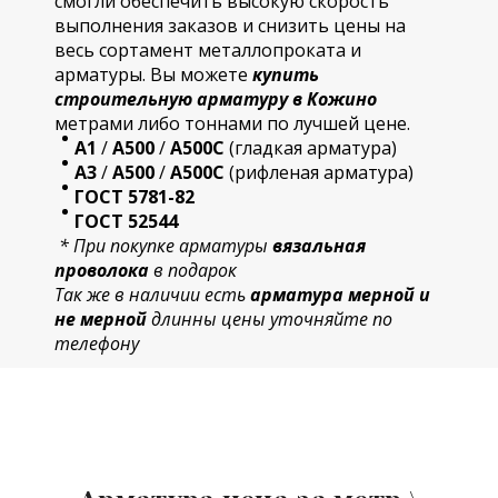
смогли обеспечить высокую скорость
выполнения заказов и снизить цены на
весь сортамент металлопроката и
арматуры. Вы можете
купить
строительную
арматур
у в Кожино
метрами либо тоннами по лучшей цене.
А1
/
А500
/
А500С
(гладкая арматура)
А3
/
А500
/
А500С
(рифленая арматура)
ГОСТ 5781-82
ГОСТ 52544
* При покупке арматуры
вязальная
проволока
в подарок
Так же в наличии есть
арматура мерной и
не мерной
длинны цены уточняйте по
телефону