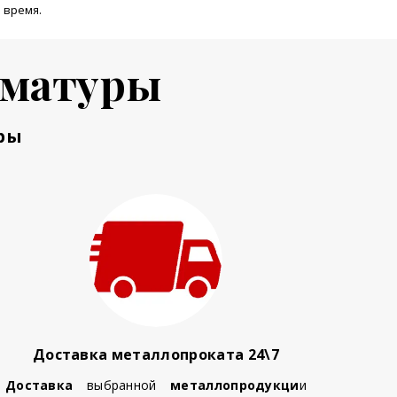
 время.
рматуры
ры
Доставка металлопроката 24\7
Доставка
выбранной
металлопродукци
и