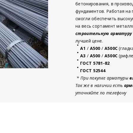
бетонирования, в произво
фундаментов. Работая на
смогли обеспечить высоку
на весь сортамент металл
строительную
арматур
у
лучшей цене.
А1
/
А500
/
А500С
(гладк
А3
/
А500
/
А500С
(рифле
ГОСТ 5781-82
ГОСТ 52544
* При покупке арматуры
в
Так же в наличии есть
арм
уточняйте по телефону