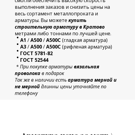
смогли обеспечить высокую скорость
выполнения заказов и снизить цены на
весь сортамент металлопроката и
арматуры. Вы можете
купить
строительную
арматур
у в Кратово
метрами либо тоннами по лучшей цене.
А1
/
А500
/
А500С
(гладкая арматура)
А3
/
А500
/
А500С
(рифленая арматура)
ГОСТ 5781-82
ГОСТ 52544
* При покупке арматуры
вязальная
проволока
в подарок
Так же в наличии есть
арматура мерной и
не мерной
длинны цены уточняйте по
телефону