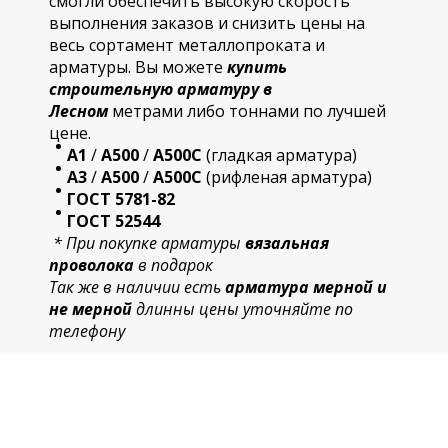
смогли обеспечить высокую скорость
выполнения заказов и снизить цены на
весь сортамент металлопроката и
арматуры. Вы можете
купить
строительную
арматур
у в
Лесном
метрами либо тоннами по лучшей
цене.
А1
/
А500
/
А500С
(гладкая арматура)
А3
/
А500
/
А500С
(рифленая арматура)
ГОСТ 5781-82
ГОСТ 52544
* При покупке арматуры
вязальная
проволока
в подарок
Так же в наличии есть
арматура мерной и
не мерной
длинны цены уточняйте по
телефону