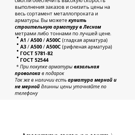
смогли обеспечить высокую скорость
выполнения заказов и снизить цены на
весь сортамент металлопроката и
арматуры. Вы можете
купить
строительную
арматур
у в Лесном
метрами либо тоннами по лучшей цене.
А1
/
А500
/
А500С
(гладкая арматура)
А3
/
А500
/
А500С
(рифленая арматура)
ГОСТ 5781-82
ГОСТ 52544
* При покупке арматуры
вязальная
проволока
в подарок
Так же в наличии есть
арматура мерной и
не мерной
длинны цены уточняйте по
телефону