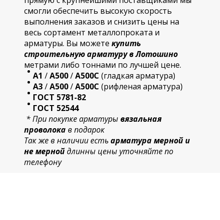
прямую с крупнейшими поставщиками мы
смогли обеспечить высокую скорость
выполнения заказов и снизить цены на
весь сортамент металлопроката и
арматуры. Вы можете
купить
строительную
арматур
у в Лотошино
метрами либо тоннами по лучшей цене.
А1
/
А500
/
А500С
(гладкая арматура)
А3
/
А500
/
А500С
(рифленая арматура)
ГОСТ 5781-82
ГОСТ 52544
* При покупке арматуры
вязальная
проволока
в подарок
Так же в наличии есть
арматура мерной и
не мерной
длинны цены уточняйте по
телефону