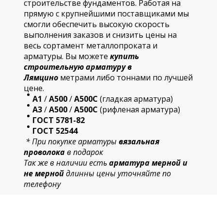
строительстве фундаментов. Работая на
прямую с крупнейшими поставщиками мы
смогли обеспечить высокую скорость
выполнения заказов и снизить цены на
весь сортамент металлопроката и
арматуры. Вы можете
купить
строительную
арматур
у в
Лямцино
метрами либо тоннами по лучшей
цене.
А1
/
А500
/
А500С
(гладкая арматура)
А3
/
А500
/
А500С
(рифленая арматура)
ГОСТ 5781-82
ГОСТ 52544
* При покупке арматуры
вязальная
проволока
в подарок
Так же в наличии есть
арматура мерной и
не мерной
длинны цены уточняйте по
телефону