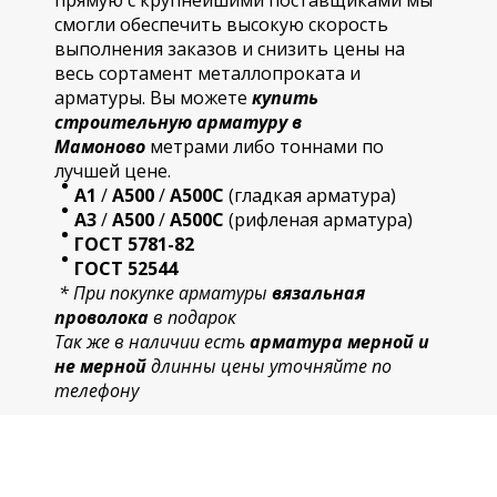
прямую с крупнейшими поставщиками мы
смогли обеспечить высокую скорость
выполнения заказов и снизить цены на
весь сортамент металлопроката и
арматуры. Вы можете
купить
строительную
арматур
у в
Мамоново
метрами либо тоннами по
лучшей цене.
А1
/
А500
/
А500С
(гладкая арматура)
А3
/
А500
/
А500С
(рифленая арматура)
ГОСТ 5781-82
ГОСТ 52544
* При покупке арматуры
вязальная
проволока
в подарок
Так же в наличии есть
арматура мерной и
не мерной
длинны цены уточняйте по
телефону