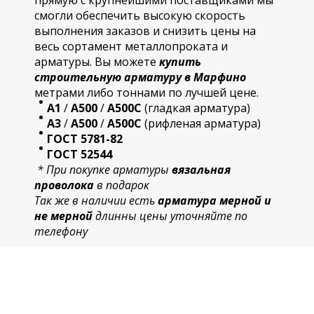
прямую с крупнейшими поставщиками мы
смогли обеспечить высокую скорость
выполнения заказов и снизить цены на
весь сортамент металлопроката и
арматуры. Вы можете
купить
строительную
арматур
у в Марфино
метрами либо тоннами по лучшей цене.
А1
/
А500
/
А500С
(гладкая арматура)
А3
/
А500
/
А500С
(рифленая арматура)
ГОСТ 5781-82
ГОСТ 52544
* При покупке арматуры
вязальная
проволока
в подарок
Так же в наличии есть
арматура мерной и
не мерной
длинны цены уточняйте по
телефону