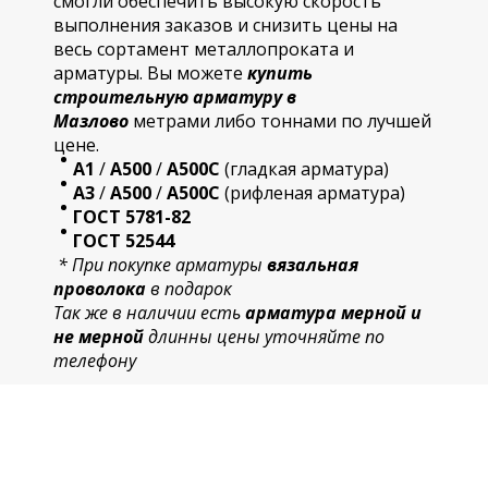
смогли обеспечить высокую скорость
выполнения заказов и снизить цены на
весь сортамент металлопроката и
арматуры. Вы можете
купить
строительную
арматур
у в
Мазлово
метрами либо тоннами по лучшей
цене.
А1
/
А500
/
А500С
(гладкая арматура)
А3
/
А500
/
А500С
(рифленая арматура)
ГОСТ 5781-82
ГОСТ 52544
* При покупке арматуры
вязальная
проволока
в подарок
Так же в наличии есть
арматура мерной и
не мерной
длинны цены уточняйте по
телефону